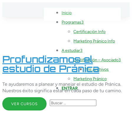
Inicio
Programas
Certificación Info
Marketing Pránico Info
A estudiar
Profundizamos el
Certificación – Asociado
estudio de Pránica
Mis Archivos
Marketing Pránico
Te ayudaremos a planear y manejar el estudio de Pránica.
ENTRAR
Nuestros éxito significa estar en cada paso de tu camino.
VER CURSOS